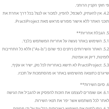
 חוקי הקניין הרוחני.
4.2. אין להעתיק, לשכפל, להפיץ, למכור או לנצל בכל דרך אחרת את
כני האתר ללא אישור מפורש מראש מאת PractiProject.
ת**
ר נעשה על אחריות המשתמש בלבד.
5.2. האתר והשירותים ניתנים כפי שהם ("As-Is") וללא כל התחייבות
מינות, דיוק או אמינות.
5.3. PractiProject לא תישא באחריות לכל נזק, ישיר או עקיף,
ייגרם כתוצאה מהשימוש באתר או מהסתמכות על תכניו.
ת**
6.1. אנו שומרים לעצמנו את הזכות להפסיק או להגביל את הגישה
אתר לכל משתמש אשר יפר את תנאי השירות.
6.2. ניתן לסיים את השימוש בשירותים בכל עת על ידי מחיקת